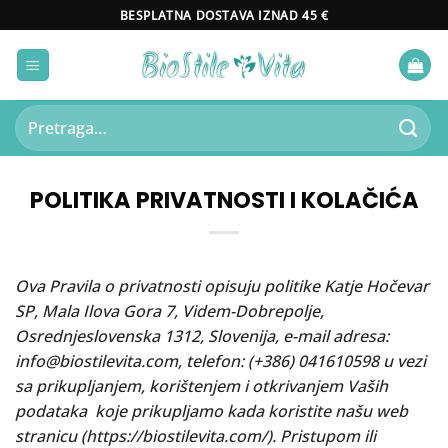
Skip
BESPLATNA DOSTAVA IZNAD 45 €
to
content
Pretraži:
POLITIKA PRIVATNOSTI I KOLAČIĆA
Ova Pravila o privatnosti opisuju politike Katje Hočevar
SP, Mala Ilova Gora 7, Videm-Dobrepolje,
Osrednjeslovenska 1312, Slovenija, e-mail adresa:
info@biostilevita.com, telefon: (+386) 041610598 u vezi
sa prikupljanjem, korištenjem i otkrivanjem Vaših
podataka
koje prikupljamo kada koristite našu web
stranicu (https://biostilevita.com/). Pristupom ili