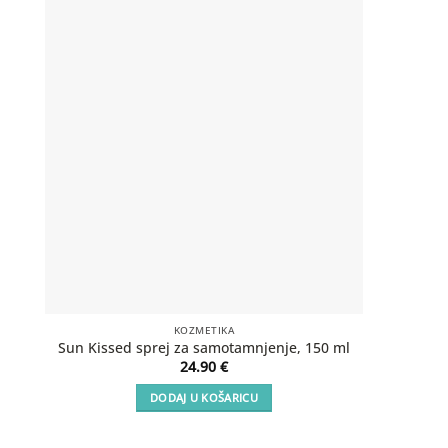
KOZMETIKA
SOS Aft
Sun Kissed sprej za samotamnjenje, 150 ml
24.90
€
DODAJ U KOŠARICU