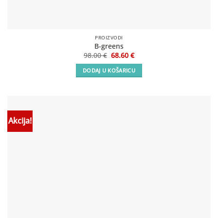
PROIZVODI
B-greens
Izvorna
Trenutna
98.00
€
68.60
€
cijena
cijena
bila
je:
DODAJ U KOŠARICU
je:
68.60 €.
98.00 €.
Akcija!