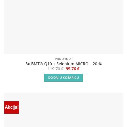
PROIZVODI
3x BMT® Q10 + Selenium MICRO – 20 %
Izvorna
Trenutna
119.70
€
95.76
€
cijena
cijena
bila
je:
DODAJ U KOŠARICU
je:
95.76 €.
119.70 €.
Akcija!