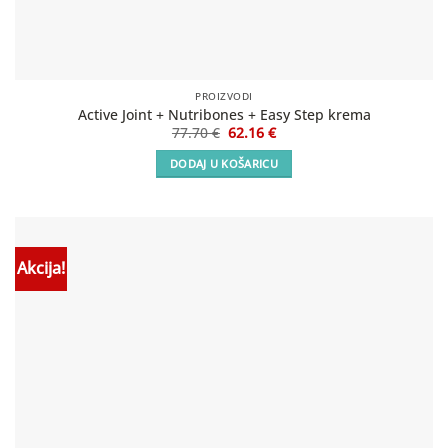
PROIZVODI
Active Joint + Nutribones + Easy Step krema
Izvorna
Trenutna
77.70
€
62.16
€
cijena
cijena
bila
je:
DODAJ U KOŠARICU
je:
62.16 €.
77.70 €.
Akcija!