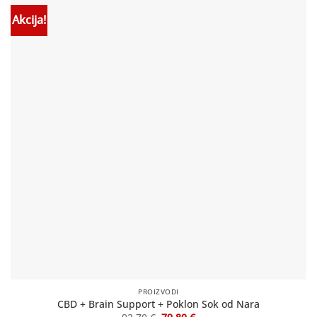
Akcija!
PROIZVODI
CBD + Brain Support + Poklon Sok od Nara
Izvorna
Trenutna