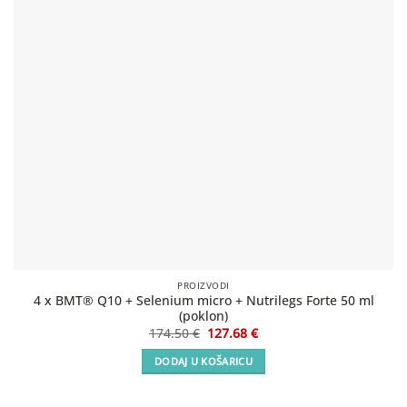
PROIZVODI
4 x BMT® Q10 + Selenium micro + Nutrilegs Forte 50 ml
(poklon)
Izvorna
Trenutna
174.50
€
127.68
€
cijena
cijena
bila
je:
DODAJ U KOŠARICU
je:
127.68 €.
174.50 €.