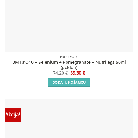
PROIZVODI
BMT®Q10 + Selenium + Pomegranate + Nutrilegs 50ml
(poklon)
Izvorna
Trenutna
74.20
€
59.30
€
cijena
cijena
bila
je:
DODAJ U KOŠARICU
je:
59.30 €.
74.20 €.
Akcija!