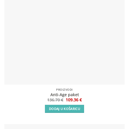
PROIZVODI
Anti-Age paket
Izvorna
Trenutna
136.70
€
109.36
€
cijena
cijena
bila
je:
DODAJ U KOŠARICU
je:
109.36 €.
136.70 €.