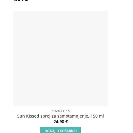
KOZMETIKA
SOS Aft
Sun Kissed sprej za samotamnjenje, 150 ml
24.90
€
DODAJ U KOŠARICU