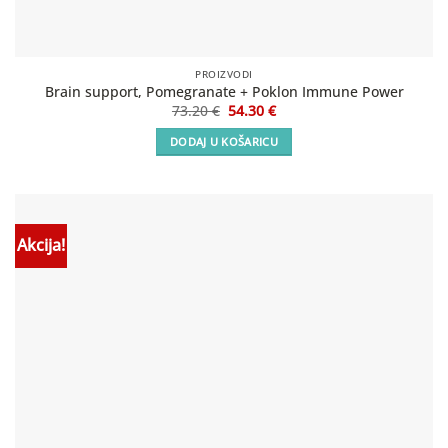
PROIZVODI
Brain support, Pomegranate + Poklon Immune Power
Izvorna
Trenutna
73.20
€
54.30
€
cijena
cijena
bila
je:
DODAJ U KOŠARICU
je:
54.30 €.
73.20 €.
Akcija!