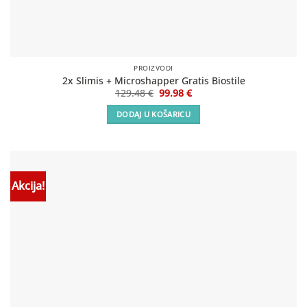
PROIZVODI
2x Slimis + Microshapper Gratis Biostile
Izvorna
Trenutna
129.48
€
99.98
€
cijena
cijena
bila
je:
DODAJ U KOŠARICU
je:
99.98 €.
129.48 €.
Akcija!