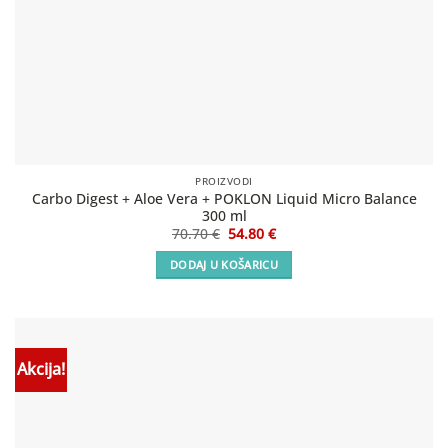
PROIZVODI
Carbo Digest + Aloe Vera + POKLON Liquid Micro Balance
300 ml
Izvorna
Trenutna
70.70
€
54.80
€
cijena
cijena
bila
je:
DODAJ U KOŠARICU
je:
54.80 €.
70.70 €.
Akcija!