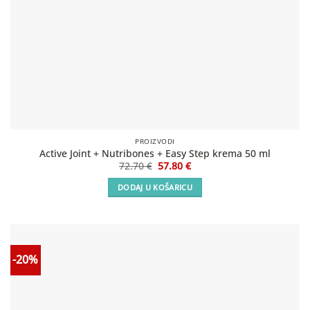
PROIZVODI
Active Joint + Nutribones + Easy Step krema 50 ml
Izvorna
Trenutna
72.70
€
57.80
€
cijena
cijena
bila
je:
DODAJ U KOŠARICU
je:
57.80 €.
72.70 €.
-20%