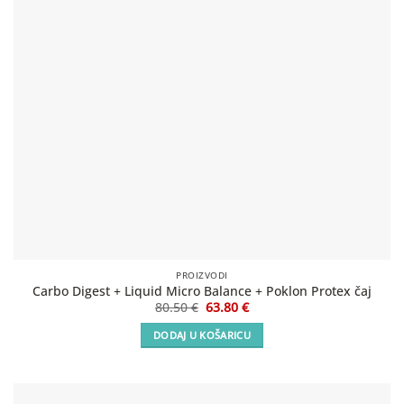
PROIZVODI
Carbo Digest + Liquid Micro Balance + Poklon Protex čaj
Izvorna
Trenutna
80.50
€
63.80
€
cijena
cijena
bila
je:
DODAJ U KOŠARICU
je:
63.80 €.
80.50 €.