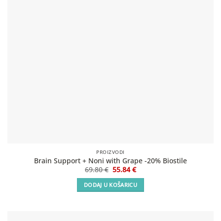
PROIZVODI
Brain Support + Noni with Grape -20% Biostile
Izvorna
Trenutna
69.80
€
55.84
€
cijena
cijena
bila
je:
DODAJ U KOŠARICU
je:
55.84 €.
69.80 €.