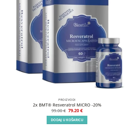
PROIZVODI
2x BMT® Resveratrol MICRO -20%
Izvorna
Trenutna
99.00
€
79.20
€
cijena
cijena
bila
je:
DODAJ U KOŠARICU
je:
79.20 €.
99.00 €.