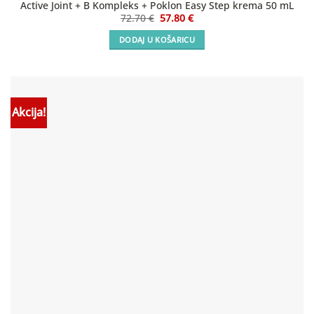
Active Joint + B Kompleks + Poklon Easy Step krema 50 mL
Izvorna
Trenutna
72.70
€
57.80
€
cijena
cijena
bila
je:
DODAJ U KOŠARICU
je:
57.80 €.
72.70 €.
Akcija!