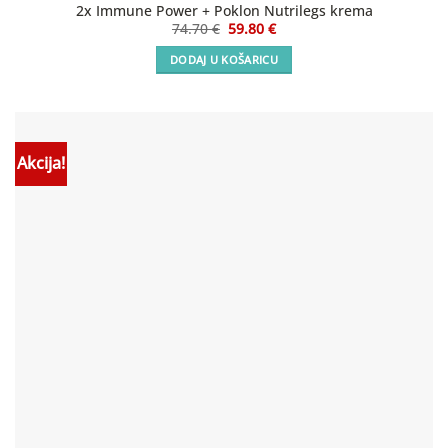
2x Immune Power + Poklon Nutrilegs krema
Izvorna
Trenutna
74.70
€
59.80
€
cijena
cijena
bila
je:
DODAJ U KOŠARICU
je:
59.80 €.
74.70 €.
Akcija!