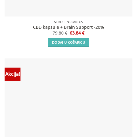
STRES I NESANICA
CBD kapsule + Brain Support -20%
Izvorna
Trenutna
79.80
€
63.84
€
cijena
cijena
bila
je:
DODAJ U KOŠARICU
je:
63.84 €.
79.80 €.
Akcija!