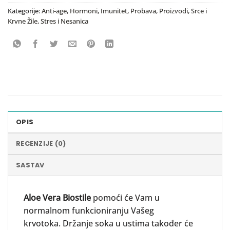
Kategorije:
Anti-age
,
Hormoni
,
Imunitet
,
Probava
,
Proizvodi
,
Srce i
Krvne Žile
,
Stres i Nesanica
OPIS
RECENZIJE (0)
SASTAV
Aloe V
era
Biostile
pomoći će Vam u
normalnom funkcioniranju Vašeg
krvotoka. Držanje soka u ustima također će