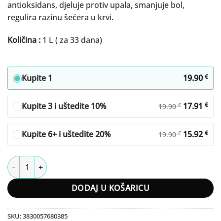
antioksidans, djeluje protiv upala, smanjuje bol,
regulira razinu šećera u krvi.
Količina :
1 L ( za 33 dana)
Kupite 1
19.90
€
Kupite 3 i uštedite 10%
17.91
€
€
19.90
Kupite 6+ i uštedite 20%
15.92
€
€
19.90
Aloe Vera količina
DODAJ U KOŠARICU
SKU:
3830057680385