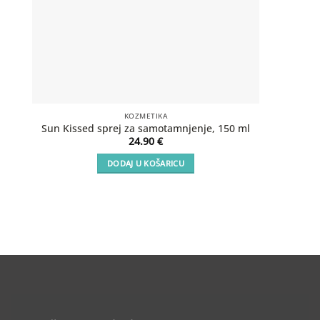
KOZMETIKA
SOS Aft
Sun Kissed sprej za samotamnjenje, 150 ml
24.90
€
DODAJ U KOŠARICU