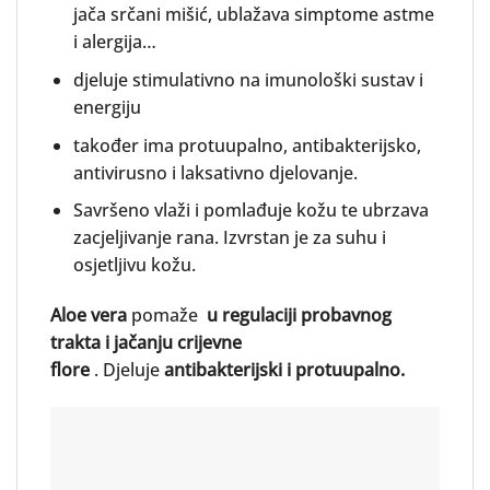
jača srčani mišić, ublažava simptome astme
i alergija…
djeluje stimulativno na imunološki sustav i
energiju
također ima protuupalno, antibakterijsko,
antivirusno i laksativno djelovanje.
Savršeno vlaži i pomlađuje kožu te ubrzava
zacjeljivanje rana. Izvrstan je za suhu i
osjetljivu kožu.
Aloe vera
pomaže
u regulaciji probavnog
trakta i jačanju crijevne
flore
. Djeluje
antibakterijski i protuupalno.