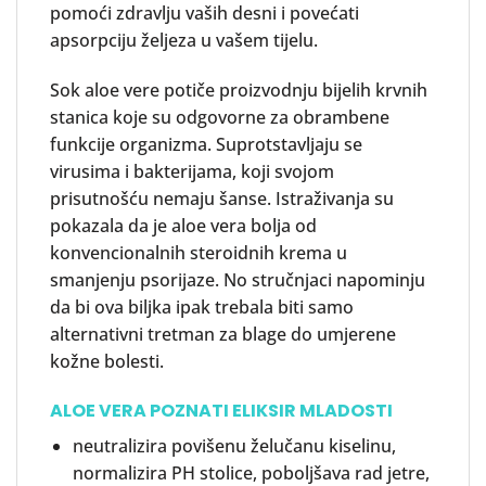
pomoći zdravlju vaših desni i povećati
apsorpciju željeza u vašem tijelu.
Sok aloe vere potiče proizvodnju bijelih krvnih
stanica koje su odgovorne za obrambene
funkcije organizma. Suprotstavljaju se
virusima i bakterijama, koji svojom
prisutnošću nemaju šanse. Istraživanja su
pokazala da je aloe vera bolja od
konvencionalnih steroidnih krema u
smanjenju psorijaze. No stručnjaci napominju
da bi ova biljka ipak trebala biti samo
alternativni tretman za blage do umjerene
kožne bolesti.
ALOE VERA
POZNATI ELIKSIR MLADOSTI
neutralizira povišenu želučanu kiselinu,
normalizira PH stolice, poboljšava rad jetre,