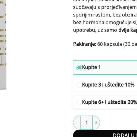
suočavaju s prorjeđivanjem 
sporijim rastom, bez obzira 
bez hormona omogućuje sig
upotrebu, uz samo
dvije k
Pakiranje:
60 kapsula (30 d
Kupite 1
Kupite 3 i uštedite 10%
Kupite 6+ i uštedite 20
Hair.O kapsule količina
DODAJ U 