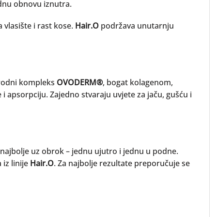
dnu obnovu iznutra.
vlasište i rast kose.
Hair.O
podržava unutarnju
rirodni kompleks
OVODERM®
, bogat kolagenom,
 apsorpciju. Zajedno stvaraju uvjete za jaču, gušću i
 najbolje uz obrok – jednu ujutro i jednu u podne.
iz linije
Hair.O
. Za najbolje rezultate preporučuje se