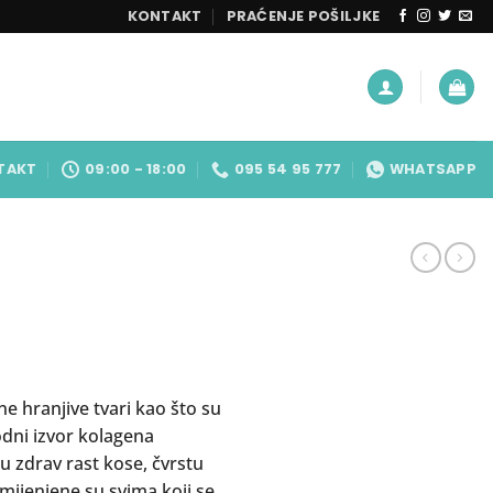
KONTAKT
PRAĆENJE POŠILJKE
TAKT
09:00 - 18:00
095 54 95 777
WHATSAPP
e hranjive tvari kao što su
odni izvor kolagena
ju zdrav rast kose, čvrstu
amijenjene su svima koji se