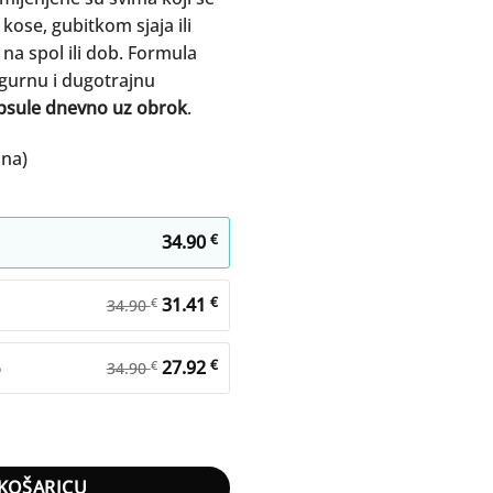
kose, gubitkom sjaja ili
na spol ili dob. Formula
urnu i dugotrajnu
apsule dnevno uz obrok
.
ana)
34.90
€
31.41
€
€
34.90
%
27.92
€
€
34.90
KOŠARICU