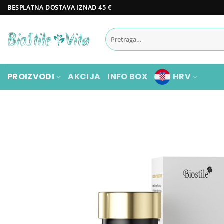
Skip
BESPLATNA DOSTAVA IZNAD 45 €
to
content
Pretraži:
PROIZVODI
AKCIJA
INFO BOX
HRV