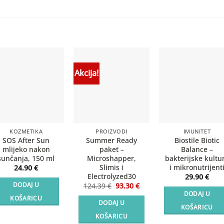
61.70 €.
Akcija!
KOZMETIKA
PROIZVODI
IMUNITET
SOS After Sun
Summer Ready
Biostile Biotic
mlijeko nakon
paket –
Balance –
sunčanja, 150 ml
Microshapper,
bakterijske kultu
Slimis i
i mikronutrijent
24.90
€
Electrolyzed30
29.90
€
Izvorna
Trenutna
DODAJ U
124.39
€
93.30
€
cijena
cijena
DODAJ U
KOŠARICU
bila
je:
DODAJ U
je:
93.30 €.
KOŠARICU
124.39 €.
KOŠARICU