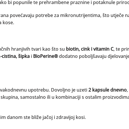
ako bi popunile te prehrambene praznine i potaknule priro
a povećavaju potrebe za mikronutrijentima, što utječe na 
a kose.
nih hranjivih tvari kao što su
biotin, cink i vitamin C
, te p
-cistina, šipka
i
BioPerine®
dodatno poboljšavaju djelovanje i
 svakodnevnu upotrebu. Dovoljno je uzeti
2 kapsule dnevno
,
skupina, samostalno ili u kombinaciji s ostalim proizvodima 
m danom ste bliže jačoj i zdravijoj kosi.