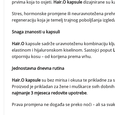
prvima koja to osjeti.
Hair.O kapsule
dizajnirane su k
Stres, hormonske promjene ili neuravnotežena prehran
regeneraciju koja je temelj trajnog poboljšanja izgled
Snaga znanosti u kapsuli
Hair.O
kapsule sadrže uravnoteženu kombinaciju ključ
elastinom i hijaluronskom kiselinom. Sastojci poput
L
otporniju kosu – od korijena prema vrhu.
Jednostavna dnevna rutina
Hair.O kapsule
su bez mirisa i okusa te prikladne za
Proizvod je prikladan za žene i muškarce svih dobnih 
najmanje 3 mjeseca redovite upotrebe
.
Prava promjena ne događa se preko noći – ali sa svaki