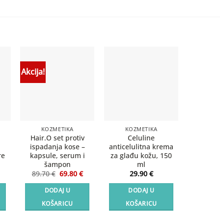
Akcija!
KOZMETIKA
KOZMETIKA
D
Hair.O set protiv
Celuline
Live
ispadanja kose –
anticelulitna krema
Pr
re
kapsule, serum i
za glađu kožu, 150
5
i
šampon
ml
Izvorna
Trenutna
DO
89.70
€
69.80
€
29.90
€
cijena
cijena
KO
bila
je:
DODAJ U
DODAJ U
je:
69.80 €.
89.70 €.
KOŠARICU
KOŠARICU