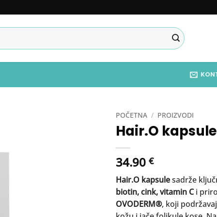
KON
POČETNA
/
PROIZVODI
Hair.O kapsule
34.90
€
Hair.O kapsule
sadrže ključn
biotin, cink, vitamin C
i prir
OVODERM®
, koji podržava
kožu i jače folikule kose. N