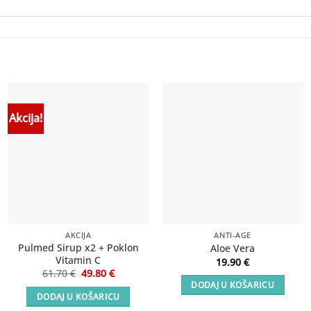
Akcija!
AKCIJA
ANTI-AGE
Pulmed Sirup x2 + Poklon
Aloe Vera
Vitamin C
19.90
€
Izvorna
Trenutna
61.70
€
49.80
€
cijena
cijena
DODAJ U KOŠARICU
bila
je:
DODAJ U KOŠARICU
je:
49.80 €.