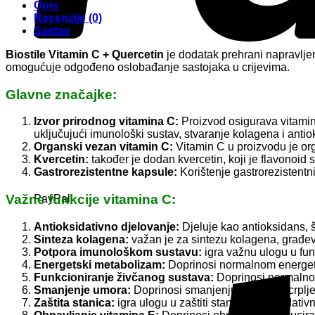
Opis
Recenzije (0)
Sastav
Biostile Vitamin C + Quercetin
je dodatak prehrani napravljen
omogućuje odgođeno oslobađanje sastojaka u crijevima.
Glavne značajke:
Izvor prirodnog vitamina C:
Proizvod osigurava vitamin 
uključujući imunološki sustav, stvaranje kolagena i antio
Organski vezan vitamin C:
Vitamin C u proizvodu je org
Kvercetin:
također je dodan kvercetin, koji je flavonoid 
Gastrorezistentne kapsule:
Korištenje gastrorezistentn
Važne funkcije vitamina C:
PayPal
Antioksidativno djelovanje:
Djeluje kao antioksidans, št
Sinteza kolagena:
važan je za sintezu kolagena, građevn
Potpora imunološkom sustavu:
igra važnu ulogu u fun
Energetski metabolizam:
Doprinosi normalnom energet
Funkcioniranje živčanog sustava:
Doprinosi normalnom 
Smanjenje umora:
Doprinosi smanjenju umora i iscrplje
Zaštita stanica:
igra ulogu u zaštiti stanica od oksidativ