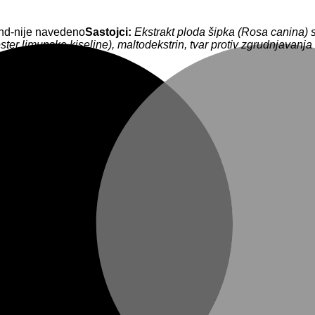
 nd-nije navedeno
Sastojci:
Ekstrakt ploda šipka (Rosa canina)
ester limunske kiseline), maltodekstrin, tvar protiv zgrudnjavanj