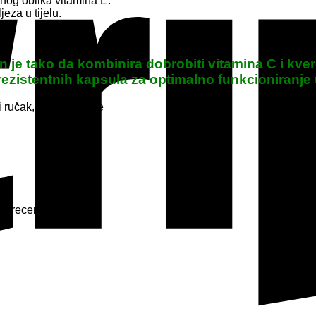
nog oblika vitamina E.
eza u tijelu.
n je tako da kombinira dobrobiti vitamina C i kver
ezistentnih kapsula za optimalno funkcioniranje u
 ručak, uz čašu vode
ti recenziju.