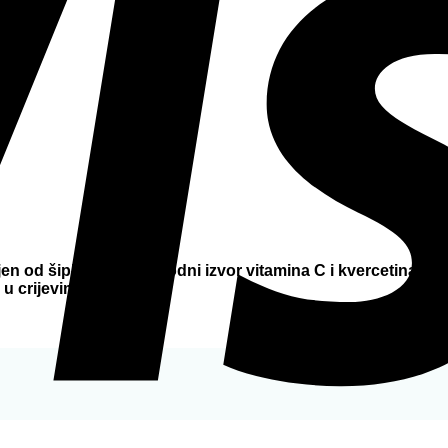
en od šipka koji je prirodni izvor vitamina C i kvercetina. O
u crijevima.