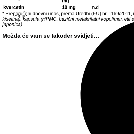
mg
kvercetin
10 mg
n.d
* Preporučeni dnevni unos, prema Uredbi (EU) br. 1169/2011,
Stripe
kiselina), kapsula (HPMC, bazični metakrilatni kopolimer, etil 
japonica)
Možda će vam se također svidjeti…