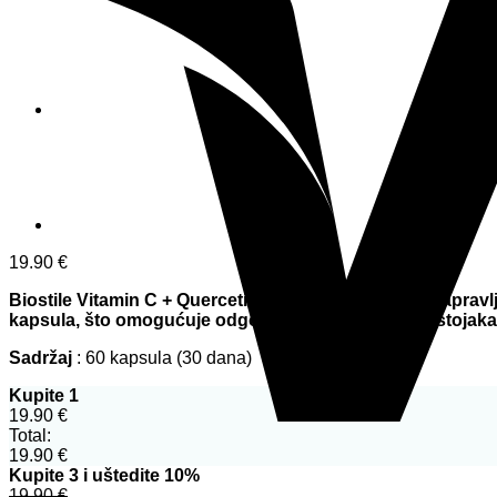
19.90
€
Biostile Vitamin C + Quercetin je dodatak prehrani napravlj
kapsula, što omogućuje odgođeno oslobađanje sastojaka 
Sadržaj
: 60 kapsula (30 dana)
Kupite 1
19.90
€
Total:
19.90
€
Kupite 3 i uštedite 10%
19.90
€