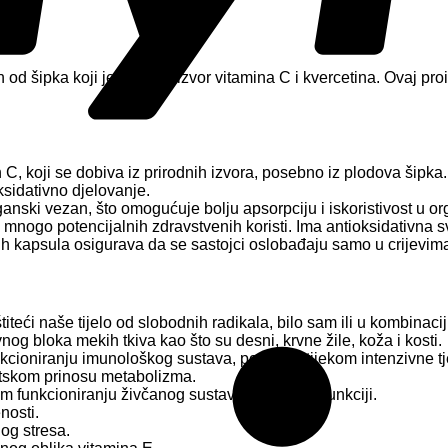
 od šipka koji je prirodni izvor vitamina C i kvercetina. Ovaj pro
C, koji se dobiva iz prirodnih izvora, posebno iz plodova šipka
ksidativno djelovanje.
anski vezan, što omogućuje bolju apsorpciju i iskoristivost u o
s mnogo potencijalnih zdravstvenih koristi. Ima antioksidativna s
ih kapsula osigurava da se sastojci oslobađaju samo u crijevima,
iteći naše tijelo od slobodnih radikala, bilo sam ili u kombinaci
og bloka mekih tkiva kao što su desni, krvne žile, koža i kosti.
kcioniranju imunološkog sustava, posebno tijekom intenzivne tje
skom prinosu metabolizma.
funkcioniranju živčanog sustava i psihičkoj funkciji.
nosti.
nog stresa.