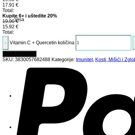
17.91
€
Total:
Kupite 6+ i uštedite 20%
Visa
19.90
€
15.92
€
Total:
Vitamin C + Quercetin količina
Dodaj u košaricu
SKU:
3830057682488
Kategorije:
Imunitet
,
Kosti, Mišići i Zgl