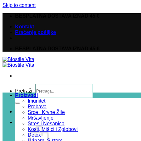
Skip to content
BESPLATNA DOSTAVA IZNAD 45 €
Kontakt
Praćenje pošiljke
BESPLATNA DOSTAVA IZNAD 45 €
Pretraži:
Proizvodi
Imunitet
Probava
Srce i Krvne Žile
Mršavljenje
Stres i Nesanica
Kosti, Mišići i Zglobovi
Detox
Urinarni Sistem