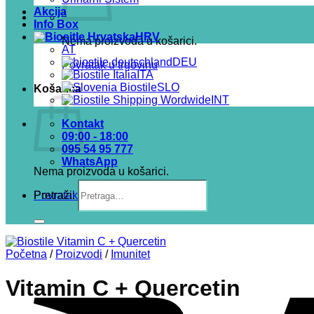
Akcija
Info Box
HRV
Nema proizvoda u košarici.
AT
DEU
Povratak u trgovinu
ITA
SLO
Košarica
INT
Kontakt
09:00 - 18:00
095 54 95 777
WhatsApp
Nema proizvoda u košarici.
Pretraži:
Povratak u trgovinu
Početna
/
Proizvodi
/
Imunitet
Vitamin C + Quercetin