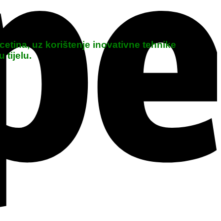
cetina, uz korištenje inovativne tehnike
 tijelu.