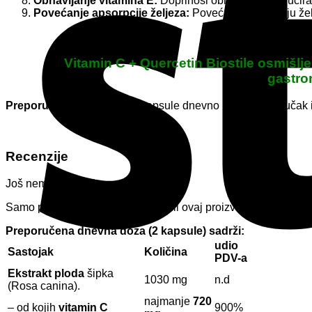
Obnavljanje vitamina E:
Doprinosi obnavljanju reducira
Povećanje apsorpcije željeza:
Povećava apsorpciju želj
Vitamin C + Quercetin Biostile osmišlje
gastror
Preporučena doza:
Dvije kapsule dnevno (2×1); za doručak i
Recenzije
Još nema recenzija.
Samo prijavljeni kupci koji su kupili ovaj proizvod mogu napisa
Preporučena dnevna doza (2 kapsule) sadrži:
udio
Sastojak
Količina
PDV-a
Ekstrakt ploda
šipka
1030 mg
n.d
(Rosa canina).
najmanje
720
– od kojih
vitamin C
900%