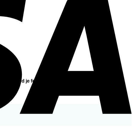
vaj proizvod je formuliran korištenjem gastrorezistentnih