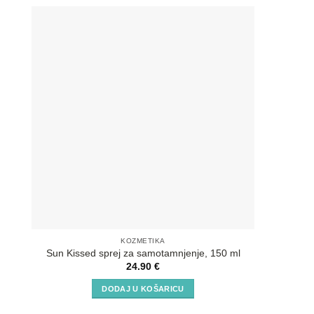
KOZMETIKA
Sun Kissed sprej za samotamnjenje, 150 ml
SOS Aft
24.90
€
DODAJ U KOŠARICU