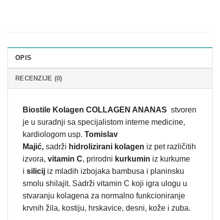
OPIS
RECENZIJE (0)
Biostile Kolagen COLLAGEN ANANAS
stvoren
je u suradnji sa specijalistom interne medicine,
kardiologom usp.
Tomislav
Majić,
sadrži
hidrolizirani kolagen
iz pet različitih
izvora,
vitamin C
, prirodni
kurkumin
iz kurkume
i
silicij
iz mladih izbojaka bambusa i planinsku
smolu shilajit. Sadrži vitamin C koji igra ulogu u
stvaranju kolagena za normalno funkcioniranje
krvnih žila, kostiju, hrskavice, desni, kože i zuba.