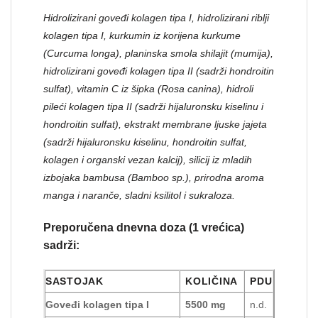
Hidrolizirani goveđi kolagen tipa I, hidrolizirani riblji
kolagen tipa I, kurkumin iz korijena kurkume
(Curcuma longa), planinska smola shilajit (mumija),
hidrolizirani goveđi kolagen tipa II (sadrži hondroitin
sulfat), vitamin C iz šipka (Rosa canina), hidroli
pileći kolagen tipa II (sadrži hijaluronsku kiselinu i
hondroitin sulfat), ekstrakt membrane ljuske jajeta
(sadrži hijaluronsku kiselinu, hondroitin sulfat,
kolagen i organski vezan kalcij), silicij iz mladih
izbojaka bambusa (Bamboo sp.), prirodna aroma
manga i naranče, sladni ksilitol i sukraloza.
Preporučena dnevna doza (1 vrećica)
sadrži:
SASTOJAK
KOLIČINA
PDU
Goveđi kolagen tipa I
5500 mg
n.d.