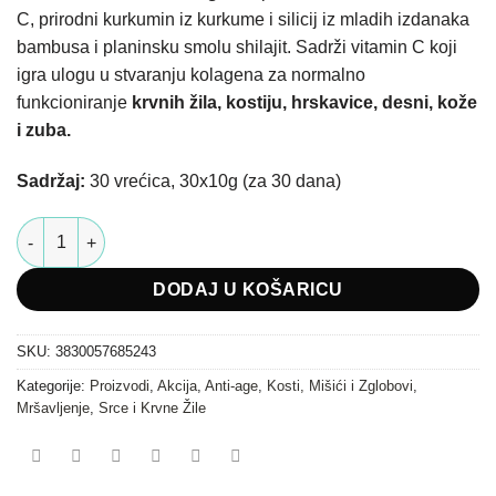
je:
49.00 €.
C, prirodni kurkumin iz kurkume i silicij iz mladih izdanaka
98.00 €.
bambusa i planinsku smolu shilajit. Sadrži vitamin C koji
igra ulogu u stvaranju kolagena za normalno
funkcioniranje
krvnih žila, kostiju, hrskavice, desni, kože
i zuba.
Sadržaj:
30 vrećica, 30x10g (za 30 dana)
Kolagen - Collagen Ananas Biostile količina
DODAJ U KOŠARICU
SKU:
3830057685243
Kategorije:
Proizvodi
,
Akcija
,
Anti-age
,
Kosti, Mišići i Zglobovi
,
Mršavljenje
,
Srce i Krvne Žile