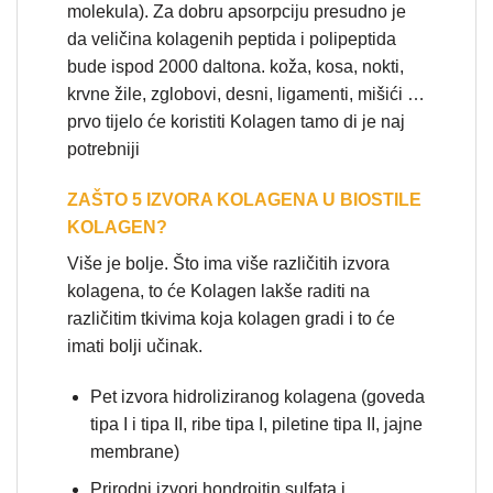
molekula). Za dobru apsorpciju presudno je
da veličina kolagenih peptida i polipeptida
bude ispod 2000 daltona. koža, kosa, nokti,
krvne žile, zglobovi, desni, ligamenti, mišići …
prvo tijelo će koristiti Kolagen tamo di je naj
potrebniji
ZAŠTO 5 IZVORA KOLAGENA U BIOSTILE
KOLAGEN?
Više je bolje. Što ima više različitih izvora
kolagena, to će Kolagen lakše raditi na
različitim tkivima koja kolagen gradi i to će
imati bolji učinak.
Pet izvora hidroliziranog kolagena (goveda
tipa I i tipa II, ribe tipa I, piletine tipa II, jajne
membrane)
Prirodni izvori hondroitin sulfata i