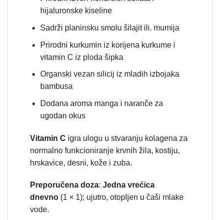
hijaluronske kiseline
Sadrži planinsku smolu šilajit ili. mumija
Prirodni kurkumin iz korijena kurkume i
vitamin C iz ploda šipka
Organski vezan silicij iz mladih izbojaka
bambusa
Dodana aroma manga i naranče za
ugodan okus
Vitamin C
igra ulogu u stvaranju kolagena za
normalno funkcioniranje krvnih žila, kostiju,
hrskavice, desni, kože i zuba.
Preporučena doza
:
Jedna vrećica
dnevno
(1 × 1); ujutro, otopljen u čaši mlake
vode.