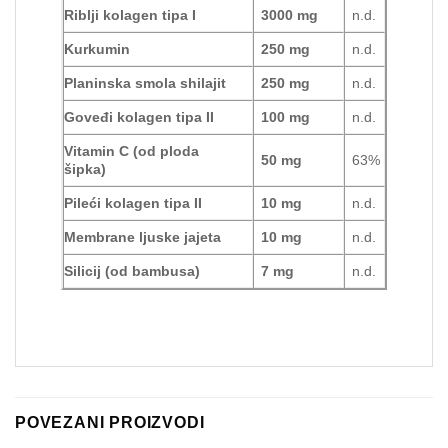
Riblji kolagen tipa I
3000 mg
n.d.
Kurkumin
250 mg
n.d.
Planinska smola shilajit
250 mg
n.d.
Goveđi kolagen tipa II
100 mg
n.d.
Vitamin C (od ploda
50 mg
63%
šipka)
Pileći kolagen tipa II
10 mg
n.d.
Membrane ljuske jajeta
10 mg
n.d.
Silicij (od bambusa)
7 mg
n.d.
POVEZANI PROIZVODI