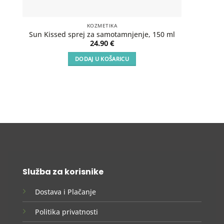
KOZMETIKA
SOS Aft
Sun Kissed sprej za samotamnjenje, 150 ml
24.90
€
DODAJ U KOŠARICU
Služba za korisnike
Dostava i Plačanje
Politika privatnosti