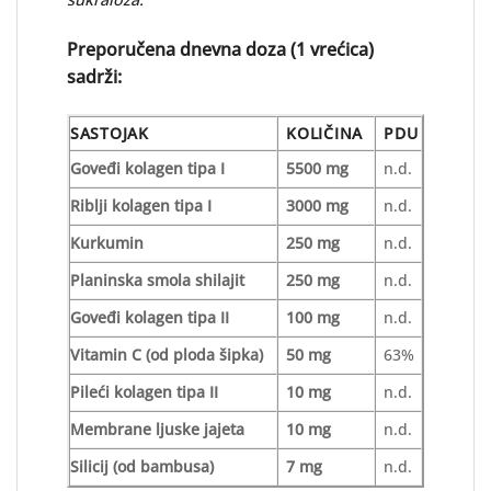
Preporučena dnevna doza (1 vrećica)
sadrži:
SASTOJAK
KOLIČINA
PDU
Goveđi kolagen tipa I
5500 mg
n.d.
Riblji kolagen tipa I
3000 mg
n.d.
Kurkumin
250 mg
n.d.
Planinska smola shilajit
250 mg
n.d.
Goveđi kolagen tipa II
100 mg
n.d.
Vitamin C (od ploda šipka)
50 mg
63%
Pileći kolagen tipa II
10 mg
n.d.
Membrane ljuske jajeta
10 mg
n.d.
Silicij (od bambusa)
7 mg
n.d.