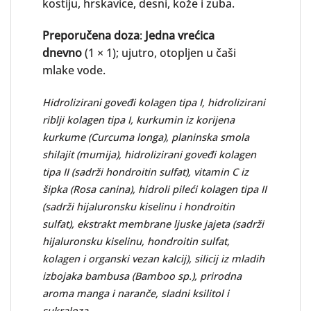
kostiju, hrskavice, desni, kože i zuba.
Preporučena doza
:
Jedna vrećica
dnevno
(1 × 1); ujutro, otopljen u čaši
mlake vode.
Hidrolizirani goveđi kolagen tipa I, hidrolizirani
riblji kolagen tipa I, kurkumin iz korijena
kurkume (Curcuma longa), planinska smola
shilajit (mumija), hidrolizirani goveđi kolagen
tipa II (sadrži hondroitin sulfat), vitamin C iz
šipka (Rosa canina), hidroli pileći kolagen tipa II
(sadrži hijaluronsku kiselinu i hondroitin
sulfat), ekstrakt membrane ljuske jajeta (sadrži
hijaluronsku kiselinu, hondroitin sulfat,
kolagen i organski vezan kalcij), silicij iz mladih
izbojaka bambusa (Bamboo sp.), prirodna
aroma manga i naranče, sladni ksilitol i
sukraloza.