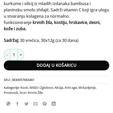
kurkume i silicij iz mladih izdanaka bambusa i
planinsku smolu shilajit. Sadrži vitamin C koji igra ulogu
u stvaranju kolagena za normalno
funkcioniranje
krvnih žila, kostiju, hrskavice, desni,
kože i zuba.
Sadržaj:
30 vrećica, 30x12g (za 30 dana)
Kolagen - Collagen Premium Passion Total Biostile količina
DODAJ U KOŠARICU
SKU:
3830057683461
Kategorije:
Kosti, Mišići i Zglobovi
,
Akcija
,
Anti-age
,
Mršavljenje
,
Proizvodi
,
Srce i Krvne Žile