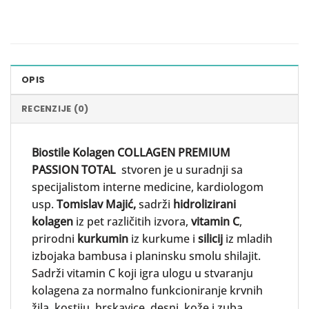
OPIS
RECENZIJE (0)
Biostile Kolagen COLLAGEN PREMIUM
PASSION TOTAL
stvoren je u suradnji sa
specijalistom interne medicine, kardiologom
usp.
Tomislav Majić,
sadrži
hidrolizirani
kolagen
iz pet različitih izvora,
vitamin C
,
prirodni
kurkumin
iz kurkume i
silicij
iz mladih
izbojaka bambusa i planinsku smolu shilajit.
Sadrži vitamin C koji igra ulogu u stvaranju
kolagena za normalno funkcioniranje krvnih
žila, kostiju, hrskavice, desni, kože i zuba.