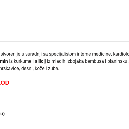
stvoren je u suradnji sa specijalistom interne medicine, kardio
umin
iz kurkume i
silicij
iz mladih izbojaka bambusa i planinsku sm
hrskavice, desni, kože i zuba.
KOD
žu)