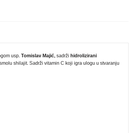
logom usp.
Tomislav Majić,
sadrži
hidrolizirani
olu shilajit. Sadrži vitamin C koji igra ulogu u stvaranju