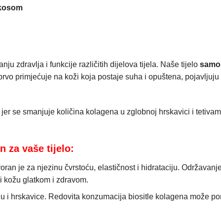
 kosom
ju zdravlja i funkcije različitih dijelova tijela. Naše tijelo
samos
prvo primjećuje na koži koja postaje suha i opuštena, pojavljuju s
, jer se smanjuje količina kolagena u zglobnoj hrskavici i tetiv
n za vaše tijelo:
voran je za njezinu čvrstoću, elastičnost i hidrataciju. Održav
ni kožu glatkom i zdravom.
tiju i hrskavice. Redovita konzumacija biositle kolagena može po