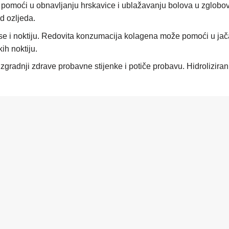
e pomoći u obnavljanju hrskavice i ublažavanju bolova u zglo
d ozljeda.
ose i noktiju. Redovita konzumacija kolagena može pomoći u jača
ih noktiju.
izgradnji zdrave probavne stijenke i potiče probavu. Hidrolizira