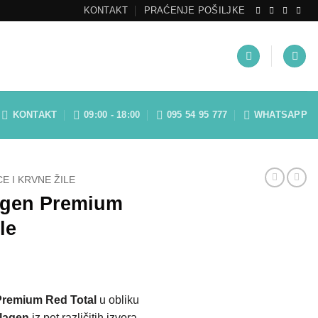
KONTAKT
PRAĆENJE POŠILJKE
KONTAKT
09:00 - 18:00
095 54 95 777
WHATSAPP
E I KRVNE ŽILE
agen Premium
le
Premium Red Total
u obliku
olagen
iz pet različitih izvora,