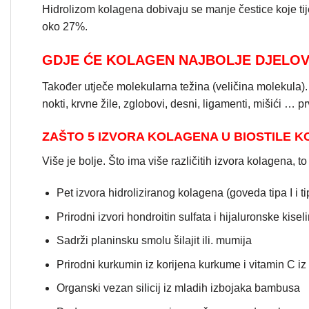
Hidrolizom kolagena dobivaju se manje čestice koje tij
oko 27%.
GDJE ĆE KOLAGEN NAJBOLJE DJELOV
Također utječe molekularna težina (veličina molekula).
nokti, krvne žile, zglobovi, desni, ligamenti, mišići … pr
ZAŠTO 5 IZVORA KOLAGENA U BIOSTILE 
Više je bolje. Što ima više različitih izvora kolagena, to
Pet izvora hidroliziranog kolagena (goveda tipa I i tipa
Prirodni izvori hondroitin sulfata i hijaluronske kisel
Sadrži planinsku smolu šilajit ili. mumija
Prirodni kurkumin iz korijena kurkume i vitamin C iz
Organski vezan silicij iz mladih izbojaka bambusa