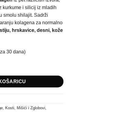
 kurkume i silicij iz mladih
smolu shilajit. Sadrži
tvaranju kolagena za normalno
ostiju, hrskavice, desni, kože
(za 30 dana)
 Total Biostile količina
KOŠARICU
ge
,
Kosti, Mišići i Zglobovi
,