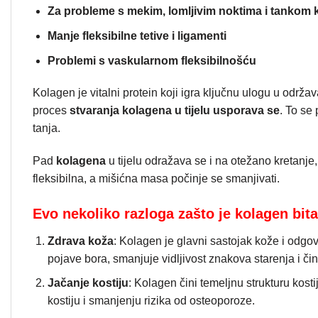
Za probleme s mekim, lomljivim noktima i tankom
Manje fleksibilne tetive i ligamenti
Problemi s vaskularnom fleksibilnošću
Kolagen je vitalni protein koji igra ključnu ulogu u održavan
proces
stvaranja kolagena u tijelu usporava se
. To se 
tanja.
Pad
kolagena
u tijelu odražava se i na otežano kretanje
fleksibilna, a mišićna masa počinje se smanjivati.
Evo nekoliko razloga zašto je kolagen bita
Zdrava koža
: Kolagen je glavni sastojak kože i odgo
pojave bora, smanjuje vidljivost znakova starenja i či
Jačanje kostiju
: Kolagen čini temeljnu strukturu kos
kostiju i smanjenju rizika od osteoporoze.