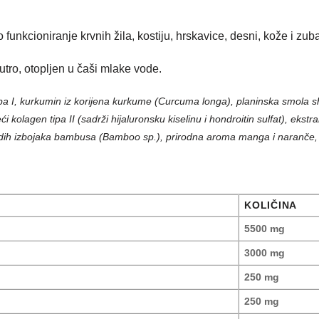
unkcioniranje krvnih žila, kostiju, hrskavice, desni, kože i zub
jutro, otopljen u čaši mlake vode.
n tipa I, kurkumin iz korijena kurkume (Curcuma longa), planinska smola shi
eći kolagen tipa II (sadrži hijaluronsku kiselinu i hondroitin sulfat), ekst
 mladih izbojaka bambusa (Bamboo sp.), prirodna aroma manga i naranče, sl
KOLIČINA
5500 mg
3000 mg
250 mg
250 mg