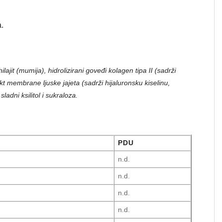
a.
lajit (mumija), hidrolizirani goveđi kolagen tipa II (sadrži
rakt membrane ljuske jajeta (sadrži hijaluronsku kiselinu,
adni ksilitol i sukraloza.
PDU
n.d.
n.d.
n.d.
n.d.