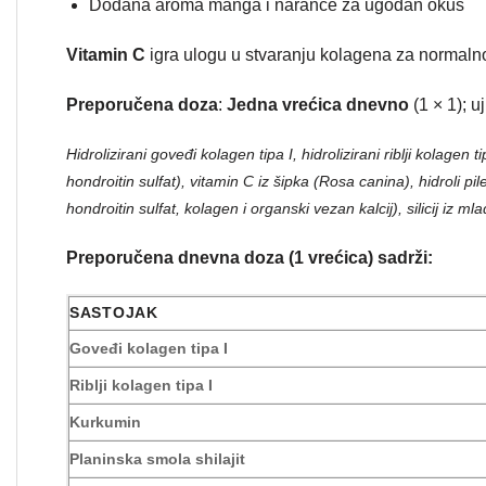
Dodana aroma manga i naranče za ugodan okus
Vitamin C
igra ulogu u stvaranju kolagena za normalno f
Preporučena doza
:
Jedna vrećica dnevno
(1 × 1); u
Hidrolizirani goveđi kolagen tipa I, hidrolizirani riblji kolage
hondroitin sulfat), vitamin C iz šipka (Rosa canina), hidroli pil
hondroitin sulfat, kolagen i organski vezan kalcij), silicij iz
Preporučena dnevna doza (1 vrećica) sadrži:
SASTOJAK
Goveđi kolagen tipa I
Riblji kolagen tipa I
Kurkumin
Planinska smola shilajit