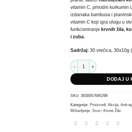
vitamin C, prirodni kurkumin iz
izdanaka bambusa i planinsku 
vitamin C koji igra ulogu u s
funkcioniranje
krvnih žila, k
i zuba.
Sadržaj:
30 vrećica, 30x10g 
Kolagen - Collagen Premium Red
DODAJ U 
SKU:
3830057685298
Kategorije:
Proizvodi
,
Akcija
,
Anti-a
Mršavljenje
,
Srce i Krvne Žile