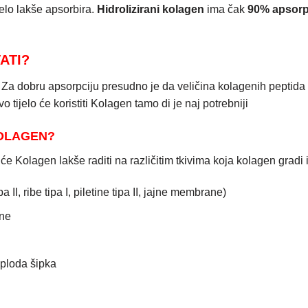
elo lakše apsorbira.
Hidrolizirani kolagen
ima čak
90% apsorp
ATI?
 Za dobru apsorpciju presudno je da veličina kolagenih peptida 
vo tijelo će koristiti Kolagen tamo di je naj potrebniji
KOLAGEN?
 će Kolagen lakše raditi na različitim tkivima koja kolagen gradi i
 II, ribe tipa I, piletine tipa II, jajne membrane)
ine
 ploda šipka