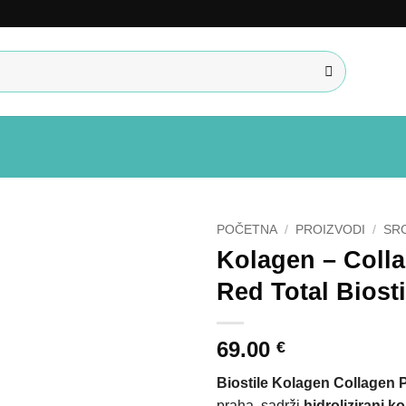
POČETNA
/
PROIZVODI
/
SRC
Kolagen – Coll
Red Total Biosti
69.00
€
Biostile Kolagen Collagen 
praha, sadrži
hidrolizirani k