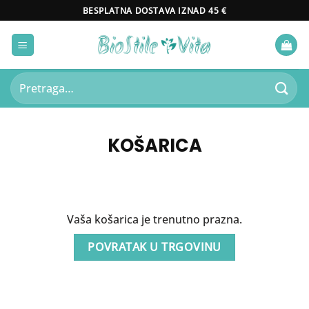
Skip
BESPLATNA DOSTAVA IZNAD 45 €
to
content
Pretraži:
KOŠARICA
Vaša košarica je trenutno prazna.
POVRATAK U TRGOVINU