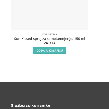
KOZMETIKA
SOS Aft
Sun Kissed sprej za samotamnjenje, 150 ml
24.90
€
DODAJ U KOŠARICU
Služba za korisnike