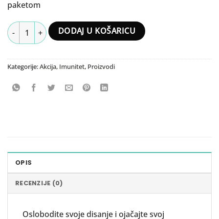
paketom
Pulmed Sirup x2 + Poklon Vitamin C količina
DODAJ U KOŠARICU
Kategorije:
Akcija
,
Imunitet
,
Proizvodi
OPIS
RECENZIJE (0)
Oslobodite svoje disanje i ojačajte svoj