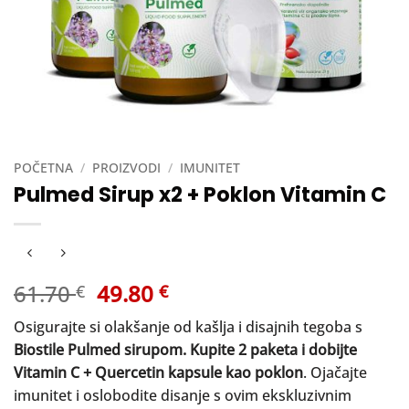
POČETNA
/
PROIZVODI
/
IMUNITET
Pulmed Sirup x2 + Poklon Vitamin C
Izvorna
Trenutna
61.70
49.80
€
€
cijena
cijena
Osigurajte si olakšanje od kašlja i disajnih tegoba s
bila
je:
Biostile Pulmed sirupom. Kupite 2 paketa i dobijte
je:
49.80 €.
Vitamin C + Quercetin kapsule kao poklon
. Ojačajte
61.70 €.
imunitet i oslobodite disanje s ovim ekskluzivnim