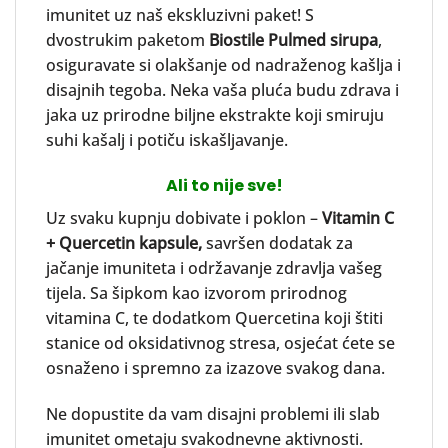
imunitet uz naš ekskluzivni paket! S
dvostrukim paketom
Biostile Pulmed sirupa
,
osiguravate si olakšanje od nadraženog kašlja i
disajnih tegoba. Neka vaša pluća budu zdrava i
jaka uz prirodne biljne ekstrakte koji smiruju
suhi kašalj i potiču iskašljavanje.
Ali to nije sve!
Uz svaku kupnju dobivate i poklon –
Vitamin C
+ Quercetin kapsule,
savršen dodatak za
jačanje imuniteta i održavanje zdravlja vašeg
tijela. Sa šipkom kao izvorom prirodnog
vitamina C, te dodatkom Quercetina koji štiti
stanice od oksidativnog stresa, osjećat ćete se
osnaženo i spremno za izazove svakog dana.
Ne dopustite da vam disajni problemi ili slab
imunitet ometaju svakodnevne aktivnosti.