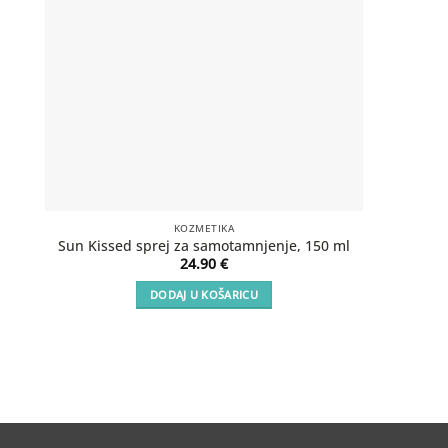
KOZMETIKA
SOS Aft
Sun Kissed sprej za samotamnjenje, 150 ml
24.90
€
DODAJ U KOŠARICU