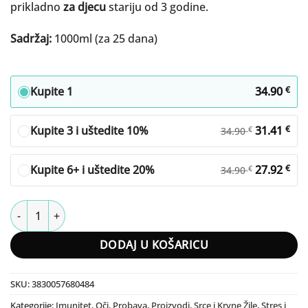
prikladno
za djecu
stariju od 3 godine.
Sadržaj:
1000ml (za 25 dana)
Kupite 1
34.90
€
Kupite 3 i uštedite 10%
31.41
€
€
34.90
Kupite 6+ i uštedite 20%
27.92
€
€
34.90
Max Fruit King količina
DODAJ U KOŠARICU
SKU:
3830057680484
Kategorije:
Imunitet
,
Oči
,
Probava
,
Proizvodi
,
Srce i Krvne Žile
,
Stres i