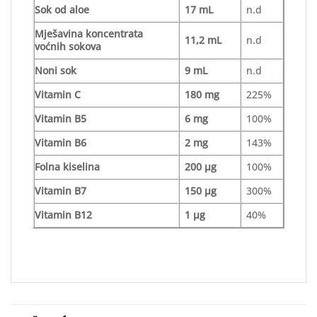
Sok od aloe
17 mL
n.d
Mješavina koncentrata
11,2 mL
n.d
voćnih sokova
Noni sok
9 mL
n.d
Vitamin C
180 mg
225%
Vitamin B5
6 mg
100%
Vitamin B6
2 mg
143%
Folna kiselina
200 µg
100%
Vitamin B7
150 µg
300%
Vitamin B12
1 µg
40%