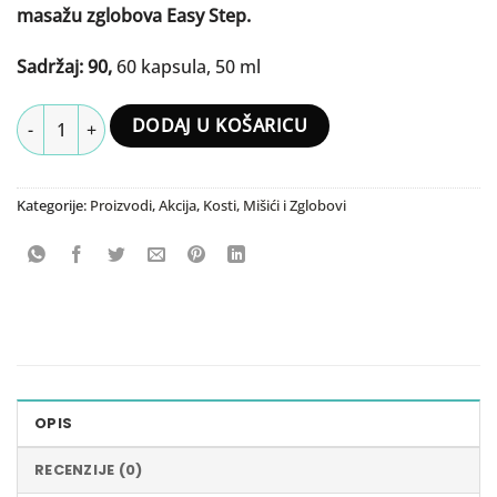
masažu zglobova Easy Step.
Sadržaj: 90,
60 kapsula, 50 ml
Active Joint + Nutribones + Easy Step krema 50 ml količina
DODAJ U KOŠARICU
Kategorije:
Proizvodi
,
Akcija
,
Kosti, Mišići i Zglobovi
OPIS
RECENZIJE (0)