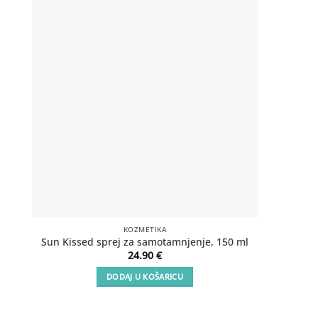
KOZMETIKA
SOS Aft
Sun Kissed sprej za samotamnjenje, 150 ml
24.90
€
DODAJ U KOŠARICU