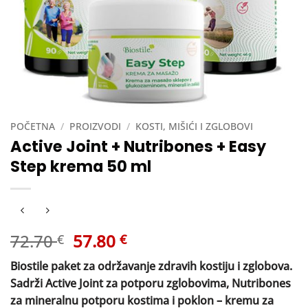
POČETNA
/
PROIZVODI
/
KOSTI, MIŠIĆI I ZGLOBOVI
Active Joint + Nutribones + Easy
Step krema 50 ml
Izvorna
Trenutna
72.70
57.80
€
€
cijena
cijena
Biostile paket za održavanje zdravih kostiju i zglobova.
bila
je:
Sadrži Active Joint za potporu zglobovima, Nutribones
je:
57.80 €.
za mineralnu potporu kostima i poklon – kremu za
72.70 €.