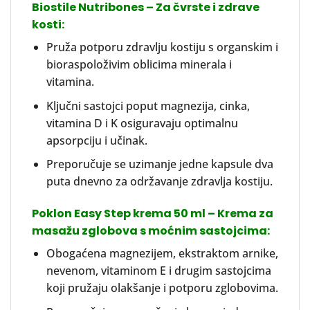
Biostile Nutribones – Za čvrste i zdrave
kosti:
Pruža potporu zdravlju kostiju s organskim i
bioraspoloživim oblicima minerala i
vitamina.
Ključni sastojci poput magnezija, cinka,
vitamina D i K osiguravaju optimalnu
apsorpciju i učinak.
Preporučuje se uzimanje jedne kapsule dva
puta dnevno za održavanje zdravlja kostiju.
Poklon Easy Step krema 50 ml – Krema za
masažu zglobova s ​​moćnim sastojcima:
Obogaćena magnezijem, ekstraktom arnike,
nevenom, vitaminom E i drugim sastojcima
koji pružaju olakšanje i potporu zglobovima.