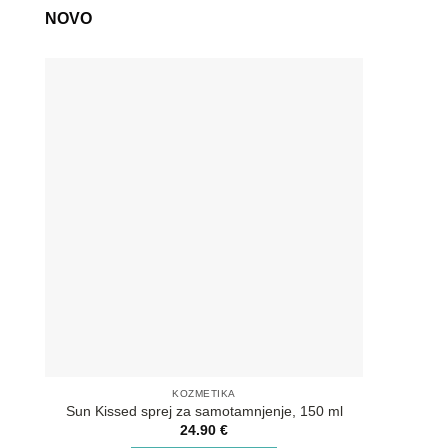
NOVO
KOZMETIKA
Sun Kissed sprej za samotamnjenje, 150 ml
SOS Aft
24.90
€