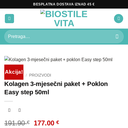
Skip
BESPLATNA DOSTAVA IZNAD 45 €
to
content
Pretraži:
Akcija!
POČETNA
/
PROIZVODI
Kolagen 3-mjesečni paket + Poklon
Easy step 50ml
Izvorna
Trenutna
191.90
177.00
€
€