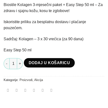
cijena
cijena
Biostile Kolagen 3-mjesečni paket + Easy Step 50 ml – Za
bila
je:
zdravu i sjajnu kožu, kosu te zglobove!
je:
177.00 €.
191.90 €.
Iskoristite priliku za besplatnu dostavu i plaćanje
pouzećem.
Sadržaj: Kolagen – 3 x 30 vrećica (za 90 dana)
Easy Step 50 ml
Kolagen 3-mjesečni paket + Poklon Easy step 50ml količina
DODAJ U KOŠARICU
Kategorije:
Proizvodi
,
Akcija