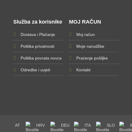
Služba za korisnike
MOJ RAČUN
Dostava i Plačanje
Moj račun
Politika privatnosti
Moje narudžbe
Politika povrata novca
Praćenje pošiljke
Odredbe i uvjeti
Kontakt
AT
HRV
DEU
ITA
SLO
I