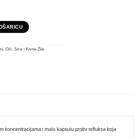
OŠARICU
ni
,
Oči
,
Srce i Krvne Žile
im koncentracijama i malu kapsulu protiv refluksa koja