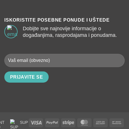
ISKORISTITE POSEBNE PONUDE I UŠTEDE
Dobijte sve najnovije informacije o
događanjima, rasprodajama i ponudama.
Visa
PayPal
Stripe
MasterCard
Cash
Ban
NT
SUP
On
Tra