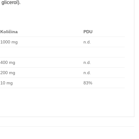
glicerol).
Količina
PDU
1000 mg
n.d.
400 mg
n.d.
200 mg
n.d.
10 mg
83%