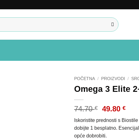
POČETNA
/
PROIZVODI
/
SRC
Omega 3 Elite 2
Izvorna
Tre
74.70
49.80
€
€
cijena
cij
Iskoristite prednosti s Biostil
bila
je:
dobijte 1 besplatno. Esencij
je:
49.8
opće dobrobiti.
74.70 €.