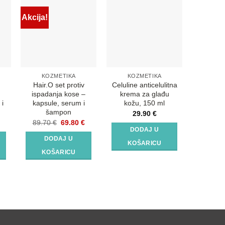
Akcija!
KOZMETIKA
KOZMETIKA
D
Hair.O set protiv
Celuline anticelulitna
Live
ispadanja kose –
krema za glađu
Pr
 i
kapsule, serum i
kožu, 150 ml
5
šampon
29.90
€
DO
Izvorna
Trenutna
89.70
€
69.80
€
cijena
cijena
DODAJ U
KO
bila
je:
DODAJ U
je:
69.80 €.
KOŠARICU
89.70 €.
KOŠARICU