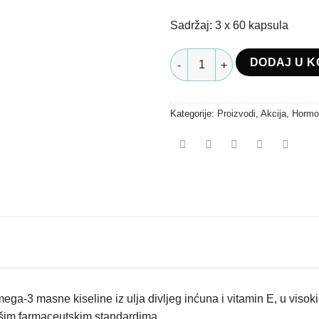
Sadržaj: 3 x 60 kapsula
Omega 3 Elite 2+1 količina
DODAJ U K
Kategorije:
Proizvodi
,
Akcija
,
Hormo
mega-3 masne kiseline iz ulja divljeg inćuna i vitamin E, u visok
išim farmaceutskim standardima.