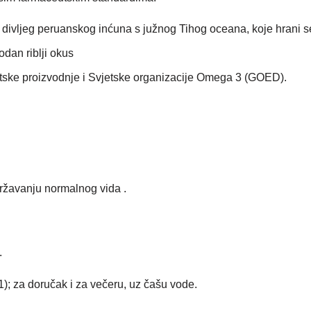
 divljeg peruanskog inćuna s južnog Tihog oceana, koje hrani 
odan riblji okus
tske proizvodnje i Svjetske organizacije Omega 3 (GOED).
ržavanju normalnog vida .
.
); za doručak i za večeru, uz čašu vode.