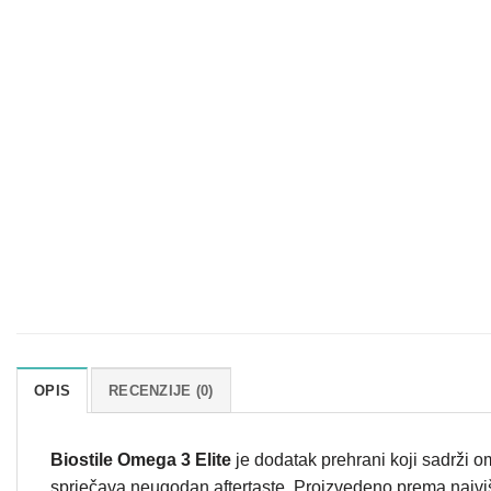
OPIS
RECENZIJE (0)
Biostile Omega 3 Elite
je dodatak prehrani koji sadrži o
sprječava neugodan aftertaste. Proizvedeno prema najv