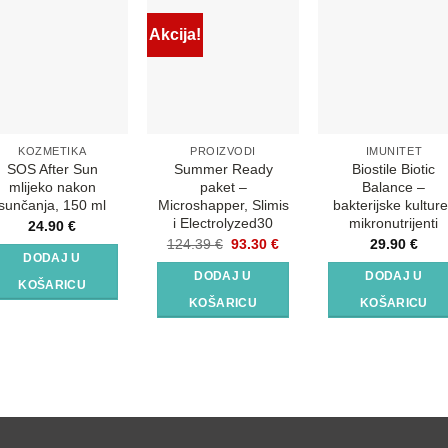
Akcija!
KOZMETIKA
PROIZVODI
IMUNITET
SOS After Sun
Summer Ready
Biostile Biotic
mlijeko nakon
paket –
Balance –
sunčanja, 150 ml
Microshapper, Slimis
bakterijske kulture
i Electrolyzed30
mikronutrijenti
24.90
€
Izvorna
Trenutna
124.39
€
93.30
€
29.90
€
cijena
cijena
DODAJ U
bila
je:
DODAJ U
DODAJ U
je:
93.30 €.
KOŠARICU
124.39 €.
KOŠARICU
KOŠARICU