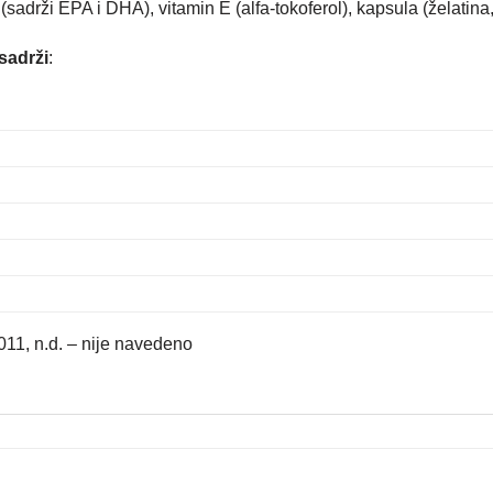
 (sadrži EPA i DHA), vitamin E (alfa-tokoferol), kapsula (želatina, 
sadrži
:
11, n.d. – nije navedeno