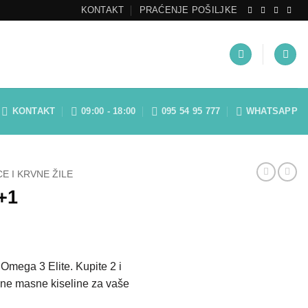
KONTAKT
PRAĆENJE POŠILJKE
KONTAKT
09:00 - 18:00
095 54 95 777
WHATSAPP
E I KRVNE ŽILE
+1
nutna
ena
e Omega 3 Elite. Kupite 2 i
alne masne kiseline za vaše
0 €.