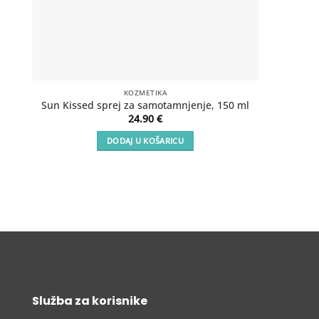
KOZMETIKA
SOS Aft
Sun Kissed sprej za samotamnjenje, 150 ml
24.90
€
DODAJ U KOŠARICU
Služba za korisnike