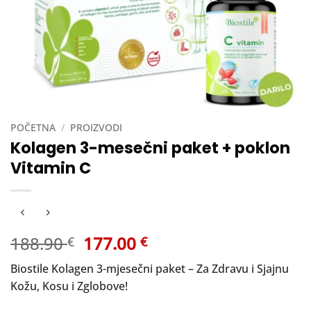
POČETNA
/
PROIZVODI
Kolagen 3-mesečni paket + poklon
Vitamin C
Izvorna
Trenutna
188.90
177.00
€
€
cijena
cijena
Biostile Kolagen 3-mjesečni paket – Za Zdravu i Sjajnu
bila
je:
Kožu, Kosu i Zglobove!
je:
177.00 €.
188.90 €.