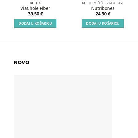
DETOX
KOSTI, MIŠIĆI I ZGLOBOVI
ViaChole Fiber
Nutribones
39.50
€
24.90
€
DODAJ U KOŠARICU
DODAJ U KOŠARICU
NOVO