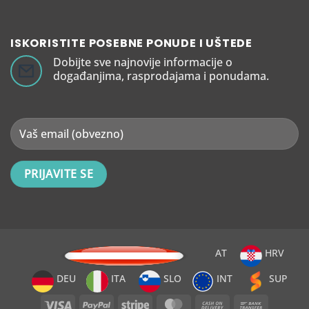
ISKORISTITE POSEBNE PONUDE I UŠTEDE
Dobijte sve najnovije informacije o
događanjima, rasprodajama i ponudama.
AT
HRV
DEU
ITA
SLO
INT
SUP
Visa
PayPal
Stripe
MasterCard
Cash
Bank