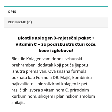
OPIS
RECENZIJE (0)
Biostile Kolagen 3-mjesečni paket +
Vitamin C – za podršku strukturi kože,
kose i zglobova!
Biostile Kolagen vam donosi vrhunski
prehrambeni dodatak koji potiče ljepotu
iznutra prema van. Ova snažna formula,
poznata kao Formula DR. Majić, kombinira
najkvalitetniji hidrolizirani kolagen iz pet
različitih izvora s vitaminom C, prirodnim
kurkuminom, silicijem i planinskom smolom
shilajit.